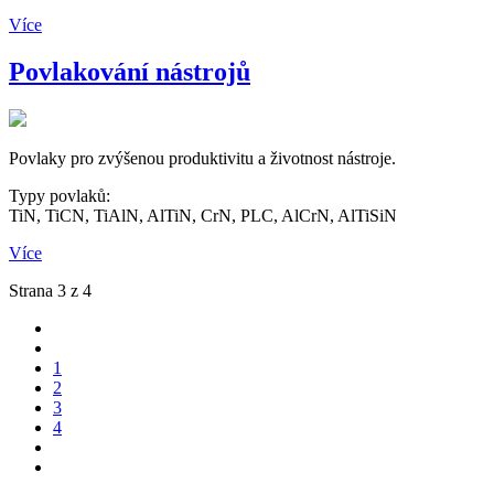
Více
Povlakování nástrojů
Povlaky pro zvýšenou produktivitu a životnost nástroje.
Typy povlaků:
TiN, TiCN, TiAlN, AlTiN, CrN, PLC, AlCrN, AlTiSiN
Více
Strana 3 z 4
1
2
3
4