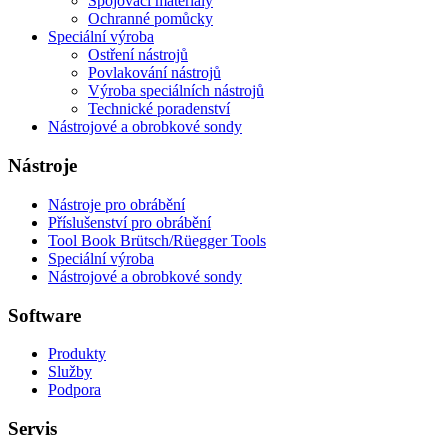
Spojovací materiály
Ochranné pomůcky
Speciální výroba
Ostření nástrojů
Povlakování nástrojů
Výroba speciálních nástrojů
Technické poradenství
Nástrojové a obrobkové sondy
Nástroje
Nástroje pro obrábění
Příslušenství pro obrábění
Tool Book Brütsch/Rüegger Tools
Speciální výroba
Nástrojové a obrobkové sondy
Software
Produkty
Služby
Podpora
Servis