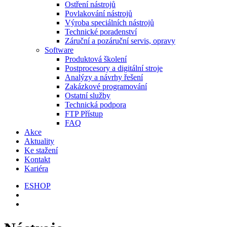
Ostření nástrojů
Povlakování nástrojů
Výroba speciálních nástrojů
Technické poradenství
Záruční a pozáruční servis, opravy
Software
Produktová školení
Postprocesory a digitální stroje
Analýzy a návrhy řešení
Zakázkové programování
Ostatní služby
Technická podpora
FTP Přístup
FAQ
Akce
Aktuality
Ke stažení
Kontakt
Kariéra
ESHOP