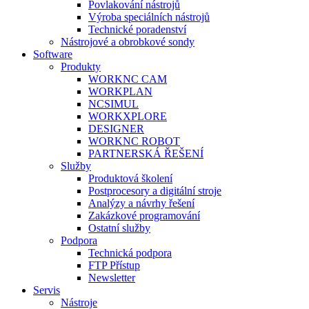
Povlakování nástrojů
Výroba speciálních nástrojů
Technické poradenství
Nástrojové a obrobkové sondy
Software
Produkty
WORKNC CAM
WORKPLAN
NCSIMUL
WORKXPLORE
DESIGNER
WORKNC ROBOT
PARTNERSKÁ ŘEŠENÍ
Služby
Produktová školení
Postprocesory a digitální stroje
Analýzy a návrhy řešení
Zakázkové programování
Ostatní služby
Podpora
Technická podpora
FTP Přístup
Newsletter
Servis
Nástroje