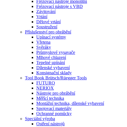
Frézovací nástroje monolitní
Frézovací nástroje s VBD
Závitování
Vrtání
Dělové vrtání
Soustružení
Příslušenství pro obrábění
Upínací systémy
Vřetena
Svěráky
Průmyslové vysavače
Mlhové chlazení
Tepelné upínání
Dílenské vybavení
Konsignační sklady
Tool Book Brütsch/Rüegger Tools
FUTURO
NERIOX
Nástroje pro obrábění
Měřící technika
Montážní technika, dílenské vybavení
Spojovací materiály
Ochranné pomůcky
Speciální výroba
Ostření nástrojů