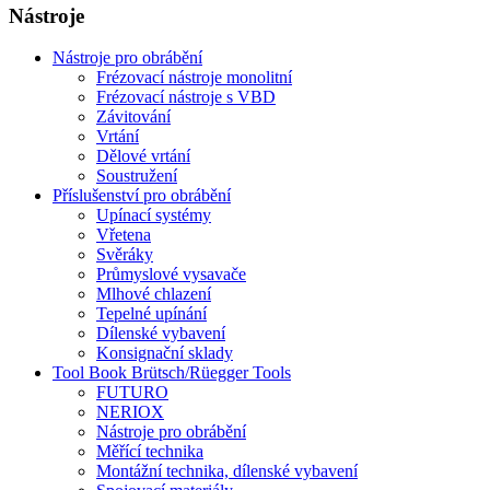
Nástroje
Nástroje pro obrábění
Frézovací nástroje monolitní
Frézovací nástroje s VBD
Závitování
Vrtání
Dělové vrtání
Soustružení
Příslušenství pro obrábění
Upínací systémy
Vřetena
Svěráky
Průmyslové vysavače
Mlhové chlazení
Tepelné upínání
Dílenské vybavení
Konsignační sklady
Tool Book Brütsch/Rüegger Tools
FUTURO
NERIOX
Nástroje pro obrábění
Měřící technika
Montážní technika, dílenské vybavení