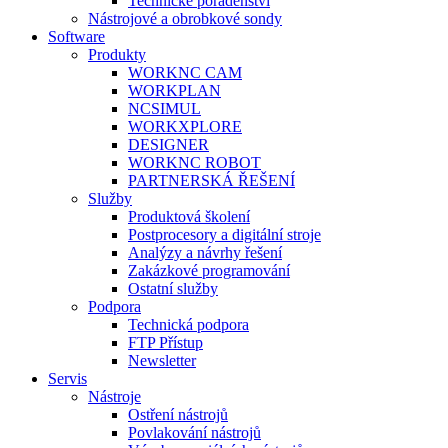
Technické poradenství
Nástrojové a obrobkové sondy
Software
Produkty
WORKNC CAM
WORKPLAN
NCSIMUL
WORKXPLORE
DESIGNER
WORKNC ROBOT
PARTNERSKÁ ŘEŠENÍ
Služby
Produktová školení
Postprocesory a digitální stroje
Analýzy a návrhy řešení
Zakázkové programování
Ostatní služby
Podpora
Technická podpora
FTP Přístup
Newsletter
Servis
Nástroje
Ostření nástrojů
Povlakování nástrojů