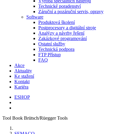
Výroba speciálních nástrojů
Technické poradenství
Záruční a pozáruční servis, opravy
Software
Produktová školení
Postprocesory a digitální stroje
Analýzy a návrhy řešení
Zakázkové programování
Ostatní služby
Technická podpora
FTP Přístup
FAQ
Akce
Aktuality
Ke stažení
Kontakt
Kariéra
ESHOP
Tool Book Brütsch/Rüegger Tools
SEMACO