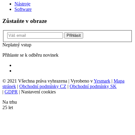
Nástroje
Software
Zůstaňte v obraze
Přihlásit
Neplatný vstup
Přihlaste se k odběru novinek
© 2021 Všechna práva vyhrazena | Vyrobeno v
Yesmark
|
Mapa
stránek
|
Obchodní podmínky CZ
|
Obchodní podmínky SK
|
GDPR
|
Nastavení cookies
Na trhu
25
let