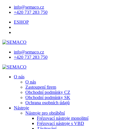
info@semaco.cz
+420 737 283 750
ESHOP
info@semaco.cz
+420 737 283 750
O nás
O nás
Zastoupení firem
Obchodní podmínky CZ
Obchodní podmínky SK
Ochrana osobních údajů
Nástroje
Nástroje pro obrábění
Frézovací nástroje monolitní
Frézovací nástroje s VBD
Závitování