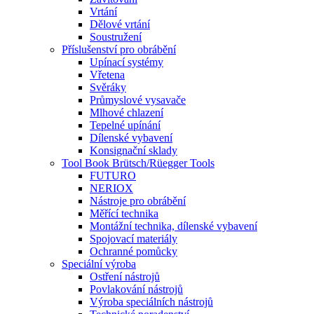
Vrtání
Dělové vrtání
Soustružení
Příslušenství pro obrábění
Upínací systémy
Vřetena
Svěráky
Průmyslové vysavače
Mlhové chlazení
Tepelné upínání
Dílenské vybavení
Konsignační sklady
Tool Book Brütsch/Rüegger Tools
FUTURO
NERIOX
Nástroje pro obrábění
Měřící technika
Montážní technika, dílenské vybavení
Spojovací materiály
Ochranné pomůcky
Speciální výroba
Ostření nástrojů
Povlakování nástrojů
Výroba speciálních nástrojů