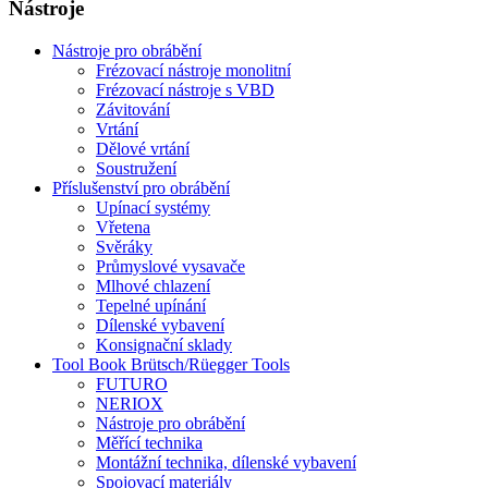
Nástroje
Nástroje pro obrábění
Frézovací nástroje monolitní
Frézovací nástroje s VBD
Závitování
Vrtání
Dělové vrtání
Soustružení
Příslušenství pro obrábění
Upínací systémy
Vřetena
Svěráky
Průmyslové vysavače
Mlhové chlazení
Tepelné upínání
Dílenské vybavení
Konsignační sklady
Tool Book Brütsch/Rüegger Tools
FUTURO
NERIOX
Nástroje pro obrábění
Měřící technika
Montážní technika, dílenské vybavení
Spojovací materiály