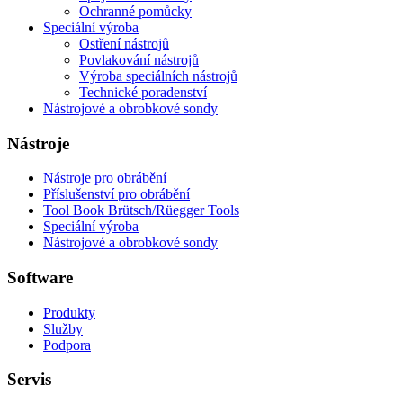
Ochranné pomůcky
Speciální výroba
Ostření nástrojů
Povlakování nástrojů
Výroba speciálních nástrojů
Technické poradenství
Nástrojové a obrobkové sondy
Nástroje
Nástroje pro obrábění
Příslušenství pro obrábění
Tool Book Brütsch/Rüegger Tools
Speciální výroba
Nástrojové a obrobkové sondy
Software
Produkty
Služby
Podpora
Servis