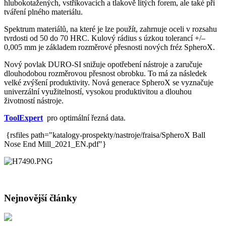
hlubokotažených, vstřikovacích a tlakově litých forem, ale také při
tváření plného materiálu.
Spektrum materiálů, na které je lze použít, zahrnuje oceli v rozsahu
tvrdosti od 50 do 70 HRC. Kulový rádius s úzkou tolerancí +/–
0,005 mm je základem rozměrové přesnosti nových fréz SpheroX.
Nový povlak DURO-SI snižuje opotřebení nástroje a zaručuje
dlouhodobou rozměrovou přesnost obrobku. To má za následek
velké zvýšení produktivity. Nová generace SpheroX se vyznačuje
univerzální využitelností, vysokou produktivitou a dlouhou
životností nástroje.
ToolExpert
pro optimální řezná data.
{rsfiles path="katalogy-prospekty/nastroje/fraisa/SpheroX Ball
Nose End Mill_2021_EN.pdf"}
Nejnovější články