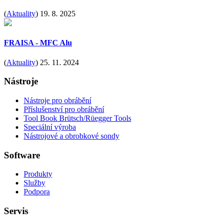
(
Aktuality
)
19. 8. 2025
FRAISA - MFC Alu
(
Aktuality
)
25. 11. 2024
Nástroje
Nástroje pro obrábění
Příslušenství pro obrábění
Tool Book Brütsch/Rüegger Tools
Speciální výroba
Nástrojové a obrobkové sondy
Software
Produkty
Služby
Podpora
Servis