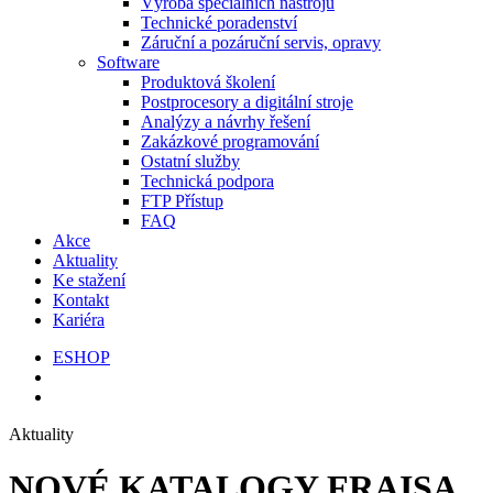
Výroba speciálních nástrojů
Technické poradenství
Záruční a pozáruční servis, opravy
Software
Produktová školení
Postprocesory a digitální stroje
Analýzy a návrhy řešení
Zakázkové programování
Ostatní služby
Technická podpora
FTP Přístup
FAQ
Akce
Aktuality
Ke stažení
Kontakt
Kariéra
ESHOP
Aktuality
NOVÉ KATALOGY FRAISA