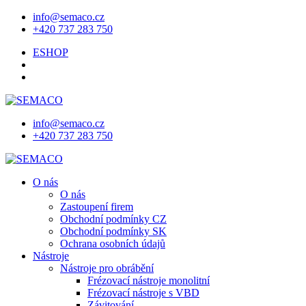
info@semaco.cz
+420 737 283 750
ESHOP
info@semaco.cz
+420 737 283 750
O nás
O nás
Zastoupení firem
Obchodní podmínky CZ
Obchodní podmínky SK
Ochrana osobních údajů
Nástroje
Nástroje pro obrábění
Frézovací nástroje monolitní
Frézovací nástroje s VBD
Závitování