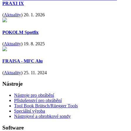
PRAXI IX
(
Aktuality
)
20. 1. 2026
POKOLM Spotfix
(
Aktuality
)
19. 8. 2025
FRAISA - MFC Alu
(
Aktuality
)
25. 11. 2024
Nástroje
Nástroje pro obrábění
Příslušenství pro obrábění
Tool Book Brütsch/Rüegger Tools
Speciální výroba
Nástrojové a obrobkové sondy
Software