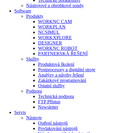
Technické poradenství
Nástrojové a obrobkové sondy
Software
Produkty
WORKNC CAM
WORKPLAN
NCSIMUL
WORKXPLORE
DESIGNER
WORKNC ROBOT
PARTNERSKÁ ŘEŠENÍ
Služby
Produktová školení
Postprocesory a digitální stroje
Analýzy a návrhy řešení
Zakázkové programování
Ostatní služby
Podpora
Technická podpora
FTP Přístup
Newsletter
Servis
Nástroje
Ostření nástrojů
Povlakování nástrojů