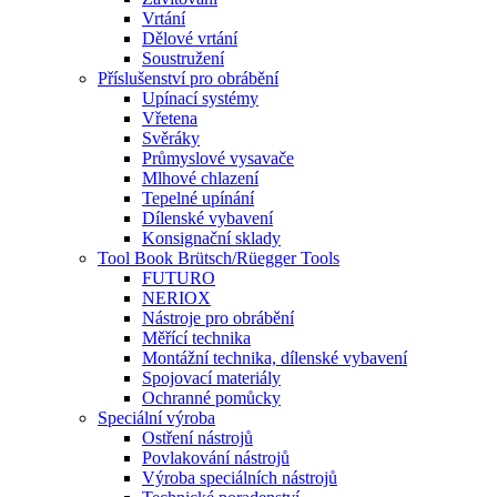
Vrtání
Dělové vrtání
Soustružení
Příslušenství pro obrábění
Upínací systémy
Vřetena
Svěráky
Průmyslové vysavače
Mlhové chlazení
Tepelné upínání
Dílenské vybavení
Konsignační sklady
Tool Book Brütsch/Rüegger Tools
FUTURO
NERIOX
Nástroje pro obrábění
Měřící technika
Montážní technika, dílenské vybavení
Spojovací materiály
Ochranné pomůcky
Speciální výroba
Ostření nástrojů
Povlakování nástrojů
Výroba speciálních nástrojů